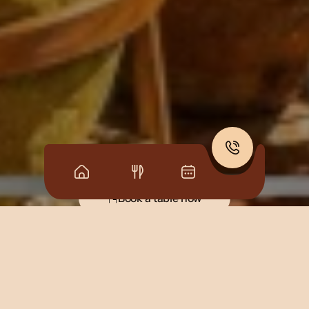
C
o
n
t
a
c
t
s
B
o
o
k
a
t
a
b
l
e
n
o
w
Non vediamo l’ora di accogliervi! Contattateci 
oggi stesso per prenotare il vostro tavolo e 